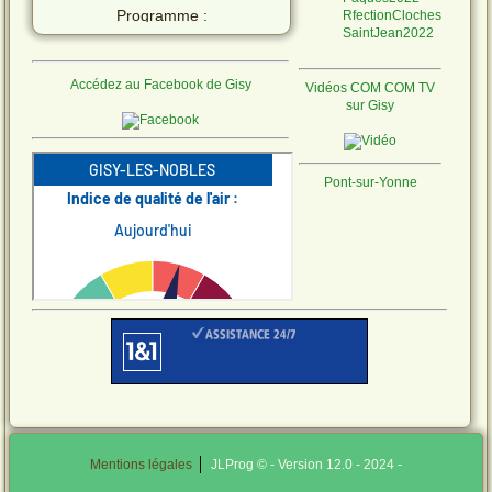
Programme :
RfectionCloches
SaintJean2022
Accédez au Facebook de Gisy
Vidéos COM COM TV
Ne laissons pas les
sur Gisy
moustiques s'installer !
Pont-sur-Yonne
Quelques conseils
Télécharger le fichier.
CANICULE
VIGILANCE
ROUGE
ALERTE SECHERESSE
JAUNE
!
Mentions légales
JLProg © - Version 12.0 - 2024 -