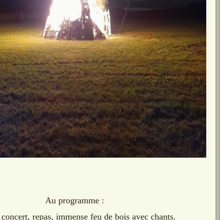
Au programme :
 concert,
repas, immense feu de bois avec chants.