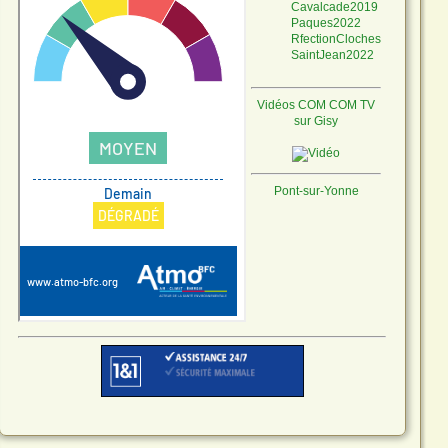
Cavalcade2019
Paques2022
RfectionCloches
SaintJean2022
Vidéos COM COM TV
sur Gisy
Programme :
Pont-sur-Yonne
Ne laissons pas les
moustiques s'installer !
Quelques conseils
Télécharger le fichier.
CANICULE
VIGILANCE
ROUGE