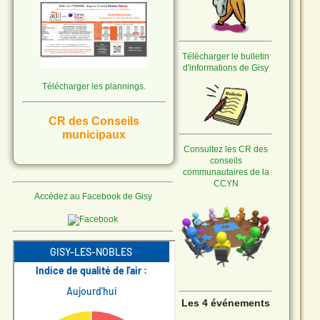
Télécharger le bulletin
d'informations de Gisy
Télécharger les plannings.
CR des Conseils
municipaux
Consultez les CR des
Vous pouvez accéder aux CR
conseils
communautaires de la
des CM des 05/06/26 et
CCYN
16/07/26 et aux différentes
Accédez au Facebook de Gisy
délibérations en
cliquant ici
.
Ville A Joie le 29/07 à Gisy.
Les 4 événements