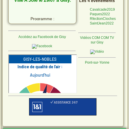
Ville A Joie le 29/07 à Gisy.
Les 4 événements
Cavalcade2019
Paques2022
Programme :
RfectionCloches
SaintJean2022
Accédez au Facebook de Gisy
Vidéos COM COM TV
Ne laissons pas les
sur Gisy
moustiques s'installer !
Pont-sur-Yonne
Quelques conseils
Télécharger le fichier.
CANICULE
VIGILANCE
ROUGE
ALERTE SECHERESSE