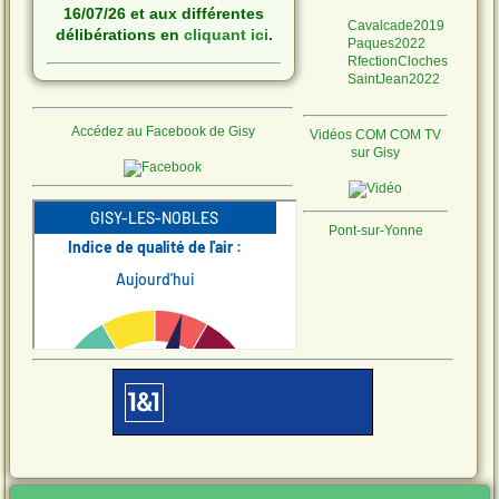
16/07/26 et aux différentes
Cavalcade2019
délibérations en
cliquant ici
.
Paques2022
RfectionCloches
SaintJean2022
Ville A Joie le 29/07 à Gisy.
Accédez au Facebook de Gisy
Vidéos COM COM TV
sur Gisy
Programme :
Pont-sur-Yonne
Ne laissons pas les
moustiques s'installer !
Quelques conseils
Télécharger le fichier.
CANICULE
VIGILANCE
ROUGE