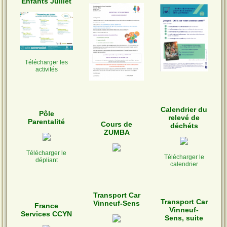
Enfants Juillet
Télécharger les
activités
Calendrier du
Pôle
relevé de
Parentalité
Cours de
déchéts
ZUMBA
Télécharger le
Télécharger le
dépliant
calendrier
Transport Car
Transport Car
Vinneuf-Sens
France
Vinneuf-
Services CCYN
Sens, suite