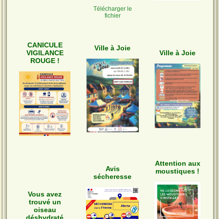
Télécharger le
fichier
CANICULE
Ville à Joie
VIGILANCE
Ville à Joie
ROUGE !
Attention aux
Avis
moustiques !
sécheresse
Vous avez
trouvé un
oiseau
déshydraté