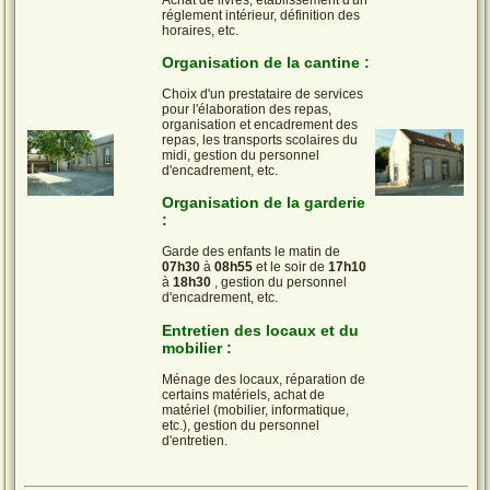
Achat de livres, établissement d'un
réglement intérieur, définition des
horaires, etc.
Organisation de la cantine :
Choix d'un prestataire de services
pour l'élaboration des repas,
organisation et encadrement des
repas, les transports scolaires du
midi, gestion du personnel
d'encadrement, etc.
Organisation de la garderie
:
Garde des enfants le matin de
07h30
à
08h55
et le soir de
17h10
à
18h30
, gestion du personnel
d'encadrement, etc.
Entretien des locaux et du
mobilier :
Ménage des locaux, réparation de
certains matériels, achat de
matériel (mobilier, informatique,
etc.), gestion du personnel
d'entretien.