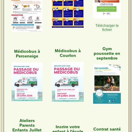
Télécharger le
fichier
Gym
Médicobus à
Médicobus à
poussette en
Courlon
Perceneige
septembre
Ateliers
Parents
Incrire votre
Contrat santé
Enfants Juillet
enfant à l'école