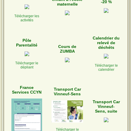
-20 %
maternelle
Télécharger les
activités
Calendrier du
Pôle
relevé de
Parentalité
Cours de
déchéts
ZUMBA
Télécharger le
Télécharger le
dépliant
calendrier
France
Transport Car
Services CCYN
Vinneuf-Sens
Transport Car
Vinneuf-
Sens, suite
Télécharger le